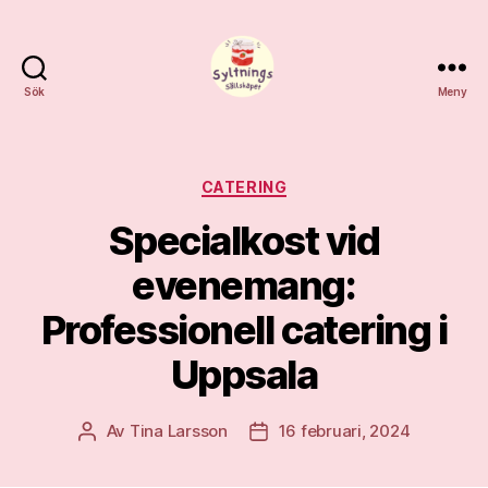
Sök
Meny
Syltnings
Sällskapet
Kategorier
CATERING
Specialkost vid
evenemang:
Professionell catering i
Uppsala
Av
Tina Larsson
16 februari, 2024
Inläggsförfattare
Inläggsdatum