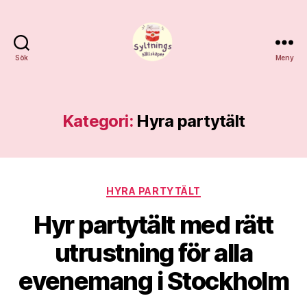
Sök
Meny
Syltnings
Sällskapet
Kategori:
Hyra partytält
Kategorier
HYRA PARTYTÄLT
Hyr partytält med rätt
utrustning för alla
evenemang i Stockholm