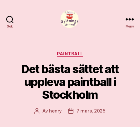
Sök
Meny
Syltnings
Sällskapet
Kategorier
PAINTBALL
Det bästa sättet att
uppleva paintball i
Stockholm
Av
henry
7 mars, 2025
Inläggsförfattare
Inläggsdatum