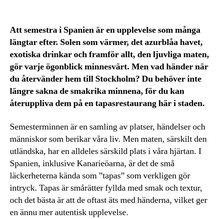
Att semestra i Spanien är en upplevelse som många
längtar efter. Solen som värmer, det azurblåa havet,
exotiska drinkar och framför allt, den ljuvliga maten,
gör varje ögonblick minnesvärt. Men vad händer när
du återvänder hem till Stockholm? Du behöver inte
längre sakna de smakrika minnena, för du kan
återuppliva dem på en tapasrestaurang här i staden.
Semesterminnen är en samling av platser, händelser och
människor som berikar våra liv. Men maten, särskilt den
utländska, har en alldeles särskild plats i våra hjärtan. I
Spanien, inklusive Kanarieöarna, är det de små
läckerheterna kända som ”tapas” som verkligen gör
intryck. Tapas är smårätter fyllda med smak och textur,
och det bästa är att de oftast äts med händerna, vilket ger
en ännu mer autentisk upplevelse.