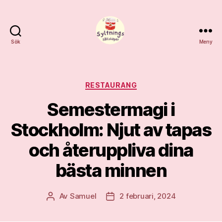
Sök
Meny
Syltnings
Sällskapet
Kategorier
RESTAURANG
Semestermagi i
Stockholm: Njut av tapas
och återuppliva dina
bästa minnen
Av
Samuel
2 februari, 2024
Inläggsförfattare
Inläggsdatum