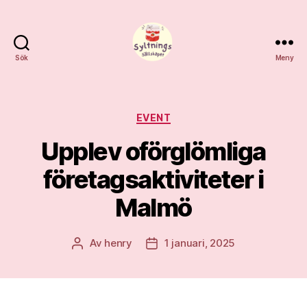
Sök
Meny
Syltnings
Sällskapet
Kategorier
EVENT
Upplev oförglömliga
företagsaktiviteter i
Malmö
Av
henry
1 januari, 2025
Inläggsförfattare
Inläggsdatum