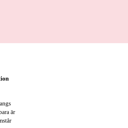
tion
mangs
bara är
mstår