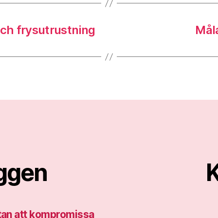
och frysutrustning
Måla
äggen
K
utan att kompromissa