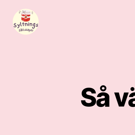
Syltnings
Sällskapet
Så vä