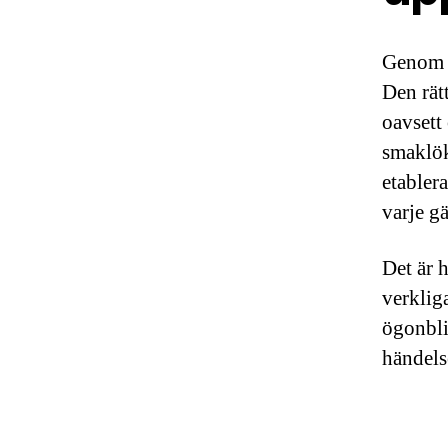
Genom å
Den rät
oavsett 
smaklök
etabler
varje g
Det är 
verkliga
ögonbli
händels