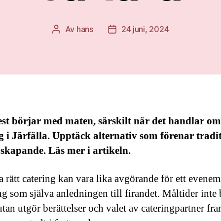
Av
hans
24 juni, 2024
Inläggsförfattare
Inläggsdatum
est börjar med maten, särskilt när det handlar om
g i Järfälla. Upptäck alternativ som förenar tradi
skapande. Läs mer i artikeln.
ja rätt catering kan vara lika avgörande för ett evene
g som själva anledningen till firandet. Måltider inte 
utan utgör berättelser och valet av cateringpartner fra