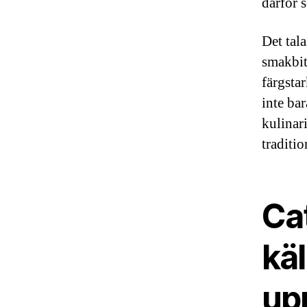
därför s
Det tala
smakbit
färgstar
inte ba
kulinar
traditio
Cat
käl
up