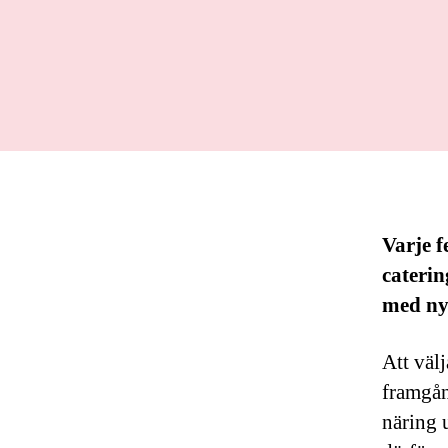
Varje f
caterin
med ny
Att väl
framgån
näring 