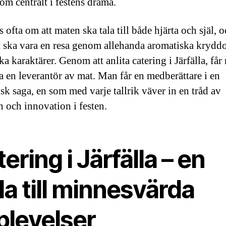
om centralt i festens drama.
s ofta om att maten ska tala till både hjärta och själ, 
 ska vara en resa genom allehanda aromatiska krydd
ka karaktärer. Genom att anlita catering i Järfälla, få
ra en leverantör av mat. Man får en medberättare i en
isk saga, en som med varje tallrik väver in en tråd av
n och innovation i festen.
ering i Järfälla – en
la till minnesvärda
plevelser