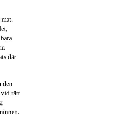
 mat.
et,
 bara
an
ats där
m den
vid rätt
g
kminnen.