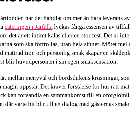
rtionden har det handlat om mer än bara leverans av
ta
cateringen i Järfälla
lyckas fånga essensen av tillfäll
om det är ett intimt kalas eller en stor fest. Det är inte
arna som ska förtrollas, utan hela sinnet. Mötet mell
ad mattradition och personlig smak skapar en skådepl
äst blir huvudpersonen i sin egen smaksensation.
här, mellan menyval och bordsdukens krusningar, so
 magin uppstår. Det kräver förståelse för hur rätt mat 
ck kan förvandla en sammankomst till en oförglömli
e, där varje bit blir till en dialog med gästernas sma