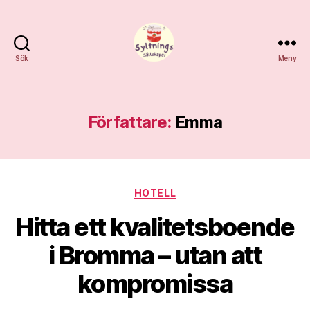
Sök
Meny
Syltnings
Sällskapet
Författare:
Emma
Kategorier
HOTELL
Hitta ett kvalitetsboende
i Bromma – utan att
kompromissa